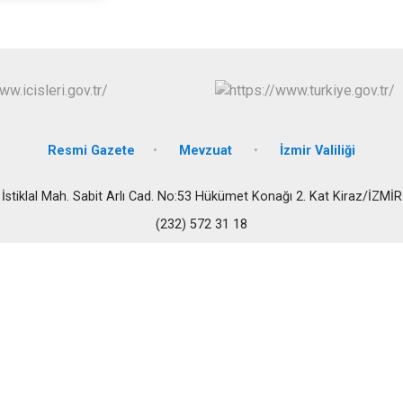
Buca
Çeşme
Çiğli
Dikili
Resmi Gazete
Mevzuat
İzmir Valiliği
İstiklal Mah. Sabit Arlı Cad. No:53 Hükümet Konağı 2. Kat Kiraz/İZMİR
(232) 572 31 18