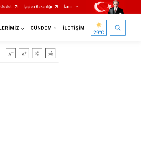
-Devlet
İçişleri Bakanlığı
İzmir
LERİMİZ
GÜNDEM
İLETİŞİM
29
°C
Foça
Menemen
Gaziemir
Narlıdere
Güzelbahçe
Ödemiş
Karaburun
Seferihisar
Karşıyaka
Selçuk
Kemalpaşa
Tire