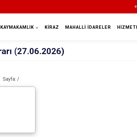
e
KAYMAKAMLIK
KİRAZ
MAHALLİ İDARELER
HİZMET
İzmir
arı (27.06.2026)
Sayfa:
/
Aliağa
Balçova
Bayındır
Bergama
Beydağ
Bornova