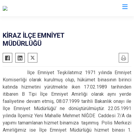
İzmir
KİRAZ İLÇE EMNİYET
MÜDÜRLÜĞÜ
Aliağa
Foça
Menemen
Balçova
Gaziemir
Narlıdere
Bayındır
Güzelbahçe
Ödemiş
İlçe Emniyet Teşkilatımız 1971 yılında Emniyet
Bergama
Karaburun
Seferihisar
Komiserliği olarak kurulmuş olup, hükümet binasının birinci
Beydağ
Karşıyaka
Selçuk
katında hizmetini yürütmekte iken 17.02.1989 tarihinden
Bornova
Kemalpaşa
Tire
itibaren B Tipi İlçe Emniyet Amirliği olarak aynı yerde
faaliyetine devam etmiş, 08.07.1999 tarihli Bakanlık onayı ile
Buca
Kınık
Torbalı
İlçe Emniyet Müdürlüğü’ ne dönüştürülmüştür. 22.05.1991
Çeşme
Kiraz
Urla
yılında İlçemiz Yeni Mahalle Mehmet NİĞDE Caddesi 7/A da
Çiğli
Konak
Bayraklı
yapımı tamamlanan hizmet binamıza taşınmış Polis Merkezi
Amirliğimiz ise İlçe Emniyet Müdürlüğü hizmet binası 1.
Dikili
Menderes
Karabağlar