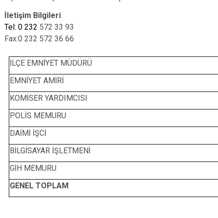
İletişim Bilgileri
:
Tel: 0 232
572 33 93
Fax:0 232 572 36 66
İLÇE EMNİYET MÜDÜRÜ
EMNİYET AMİRİ
KOMİSER YARDIMCISI
POLİS MEMURU
DAİMİ İŞCİ
BİLGİSAYAR İŞLETMENİ
GİH MEMURU
GENEL TOPLAM