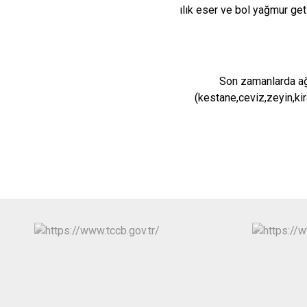
ılık eser ve bol yağmur geti
Son zamanlarda ağa
(kestane,ceviz,zeyin,kir