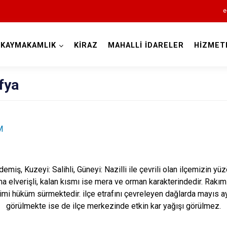
e
KAYMAKAMLIK
KİRAZ
MAHALLİ İDARELER
HİZMET
İzmir
fya
M
Aliağa
Balçova
Bayındır
demiş, Kuzeyi: Salihli, Güneyi: Nazilli ile çevrili olan ilçemizin y
ıma elverişli, kalan kısmı ise mera ve orman karakterindedir. Rakım
Bergama
limi hüküm sürmektedir. ilçe etrafını çevreleyen dağlarda mayıs 
Beydağ
görülmekte ise de ilçe merkezinde etkin kar yağışı görülmez.
Bornova