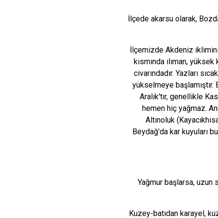
İlçede akarsu olarak, Boz
İlçemizde Akdeniz ikliminin
kısmında ılıman, yüksek k
civarındadır. Yazları sı
yükselmeye başlamıştır. E
Aralık'tır, genellikle K
hemen hiç yağmaz. Anca
Altınoluk (Kayacıkhis
Beydağ'da kar kuyuları b
Yağmur başlarsa, uzun sü
Kuzey-batıdan karayel, kuz