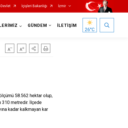
-Devlet
İçişleri Bakanlığı
İzmir
LERİMİZ
GÜNDEM
İLETİŞİM
26
°C
Foça
Menemen
Gaziemir
Narlıdere
Güzelbahçe
Ödemiş
üzölçümü 58.562 hektar olup,
ı 310 metredir. İlçede
Karaburun
Seferihisar
ayına kadar kalkmayan kar
Karşıyaka
Selçuk
Kemalpaşa
Tire