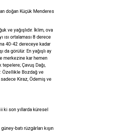
Kınık
Torbalı
ından doğan Küçük Menderes
Kiraz
Urla
Konak
Bayraklı
uk ve yağışlıdır. İklim, ova
Menderes
Karabağlar
yı ısı ortalaması 8 derece
lama 40-42 dereceye kadar
 da görülür. En yağışlı ay
 ilçe merkezine kar hemen
k tepelere; Çavuş Dağı,
r. Özellikle Bozdağ ve
a sadece Kiraz, Ödemiş ve
i ki son yıllarda küresel
güney-batı rüzgârları kışın