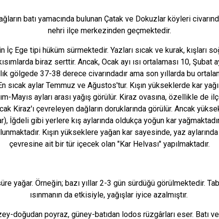
Buca
dağların batı yamacında bulunan Çatak ve Dokuzlar köyleri civar
Çeşme
nehri ilçe merkezinden geçmektedir.
Çiğli
 İç Ege tipi hüküm sürmektedir. Yazları sıcak ve kurak, kışları soğ
Dikili
ısımlarda biraz serttir. Ancak, Ocak ayı ısı ortalaması 10, Şubat a
caklık gölgede 37-38 derece civarındadır ama son yıllarda bu orta
n sıcak aylar Temmuz ve Ağustos'tur. Kışın yükseklerde kar yağışı
asım-Mayıs ayları arası yağış görülür. Kiraz ovasına, özellikle de
k Kiraz'ı çevreleyen dağların doruklarında görülür. Ancak yükse
ar), İğdeli gibi yerlere kış aylarında oldukça yoğun kar yağmaktadı
ulunmaktadır. Kışın yükseklere yağan kar sayesinde, yaz aylarınd
çevresine ait bir tür içecek olan "Kar Helvası" yapılmaktadır.
re yağar. Örneğin; bazı yıllar 2-3 gün sürdüğü görülmektedir. Tabi
ısınmanın da etkisiyle, yağışlar iyice azalmıştır.
ey-doğudan poyraz, güney-batıdan lodos rüzgârları eser. Batı ve 